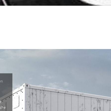
en
t
lche