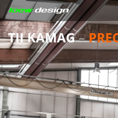
TII
KAMAG
–
PRE