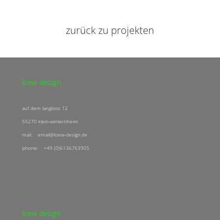
zurück zu projekten
loew design
auf dem langloos 12
55270 klein-winternheim
mail: email@loew-design.de
phone: +49 (0)6136763905
loew design