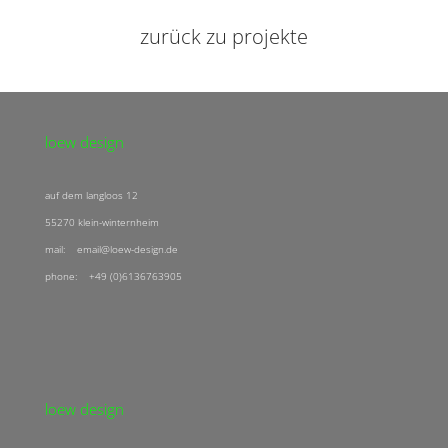
zurück zu projekte
loew design
auf dem langloos 12
55270 klein-winternheim
mail: email@loew-design.de
phone: +49 (0)6136763905
loew design