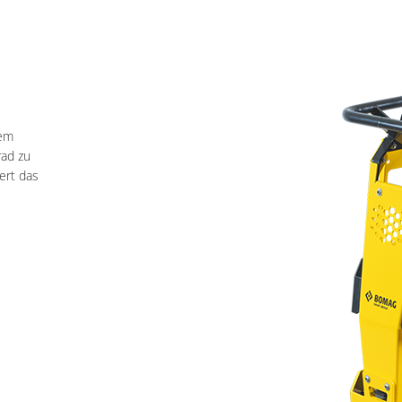
dem
rad zu
ert das