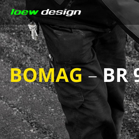
BOMAG
–
BR 