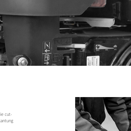
ie cut-
kantung