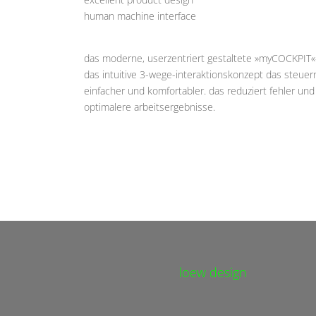
human machine interface
das moderne, userzentriert gestaltete »myCOCKPIT
das intuitive 3-wege-interaktionskonzept das steu
einfacher und komfortabler. das reduziert fehler und
optimalere arbeitsergebnisse.
loew design