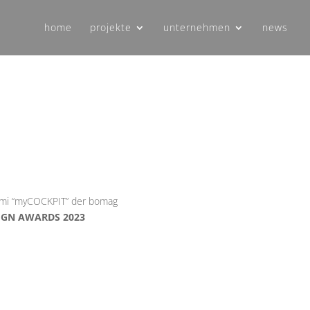
home
projekte
unternehmen
news
s hmi “myCOCKPIT” der bomag
IGN AWARDS
2023